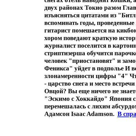
снегах отель наводнят кошки, а
двух районах Токио разом Глав
изъясняться цитатами из "Битлз
вспоминать годы, проведенные
гитарист помешается на кикбо
хором поведают краткую истор
журналист поселится в картон
стриптизерша обучится парочке
человек "приостановят" и замо
Феникса" уйдет в подполье И в
злонамеренности цифры "4" Чт
- царство снега и место встре
Овцой? Вы еще ничего не знае
"Эскимо с Хоккайдо" Япония с
перемешалась с лихим абсурдо
Адамсон Isaac Adamson.
В спр