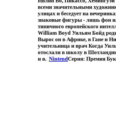
Ивлин Во, Пикассо, Хемингуэй
всеми значительными художник
улицах и беседует на вечеринка
знаковые фигуры - лишь фон и
типичного европейского интел
William Boyd Уильям Бойд роди
Вырос он в Африке, в Гане и Ни
учительница и врач Когда Уиль
отослали в школу в Шотландии 
и в.
Nintend
Серия: Премия Бук