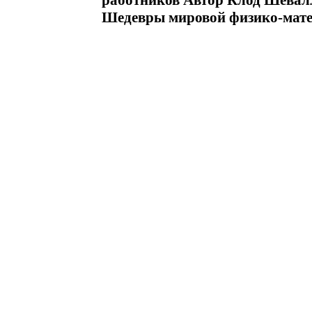
работников Автор Клод Шевалл
Шедевры мировой физико-мате