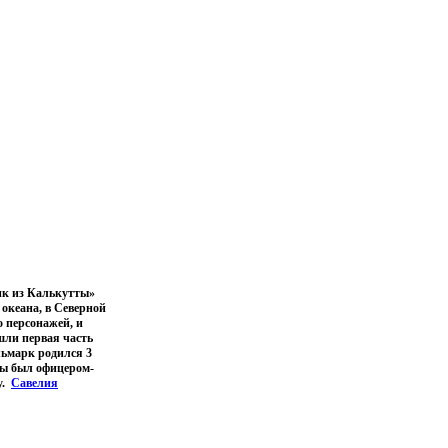
ик из Калькутты»
 океана, в Северной
о персонажей, и
шли первая часть
льмарк родился 3
ны был офицером-
у.
Савелия