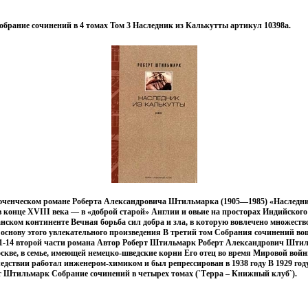
брание сочинений в 4 томах Том 3 Наследник из Калькутты артикул 10398a.
ченческом романе Роберта Александровича Штильмарка (1905—1985) «Наследн
в конце XVIII века — в «доброй старой» Англии и овьие на просторах Индийского
ском континенте Вечная борьба сил добра и зла, в которую вовлечено множеств
основу этого увлекательного произведения В третий том Собрания сочинений во
 11-14 второй части романа Автор Роберт Штильмарк Роберт Александрович Шти
оскве, в семье, имеющей немецко-шведские корни Его отец во время Мировой вой
едствии работал инженером-химиком и был репрессирован в 1938 году В 1929 год
т Штильмарк Собрание сочинений в четырех томах (`Терра – Книжный клуб`).