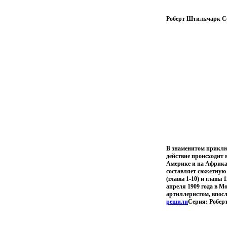
Роберт Штильмарк Со
В знаменитом приклю
действие происходит 
Америке и на Африкан
составляет сюжетную 
(главы 1-10) и главы
апреля 1909 года в М
артиллеристом, впосл
решили
Серия: Робер