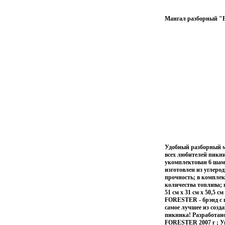
Мангал разборный "Fo
Удобный разборный ма
всех любителей пикн
укомплектован 6 шамп
изготовлен из углер
прочность; в комплек
количества топлива; 
51 см х 31 см х 50,5 
FORESTER - брэнд с 
самое лучшее из созд
пикника! Разработан
FORESTER 2007 г ; У