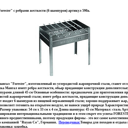
rester" с ребрами жесткости (6 шампуров) артикул 590a.
нгал "Forester", изготовленный из углеродистой жаропрочной стали, станет о
ика Мангал имеет ребра жесткости, обьар придающие конструкции дополнительн
урами длиной 45 см Основные особенности: предназначен для приготовления пр
одистой жаропрочной стали; имеет ребра жесткости, придающие конструкции доп
т входят 6 шампуров из пищевой нержавеющей стали; хорошо поддерживает жар,
позволяет готовить на открытом воздухе, не нанося ущерб природе Характеристи
см Размер упаковки: 54 см х 33 см х 4 см Длина шампура: 45 см Материал: сталь Ар
широкими интернациональными традициями и в этом секрет его успеха FORESTE
анного предшественниками, поэтому продукция фирмы - это все самое качественно
о компанией "Ruyan Co", Германия.
Переводчики:
Товары для походов и отдыха 
паковка: коробка.