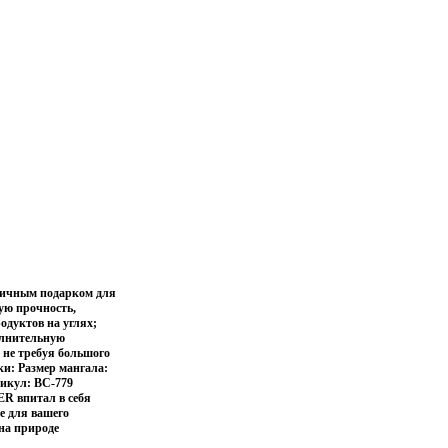
тличным подарком для
ую прочность,
одуктов на углях;
олнительную
 не требуя большого
ки: Размер мангала:
тикул: ВС-779
R впитал в себя
е для вашего
на природе