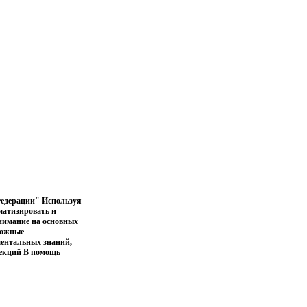
Федерации" Используя
ематизировать и
внимание на основных
можные
ментальных знаний,
лекций В помощь