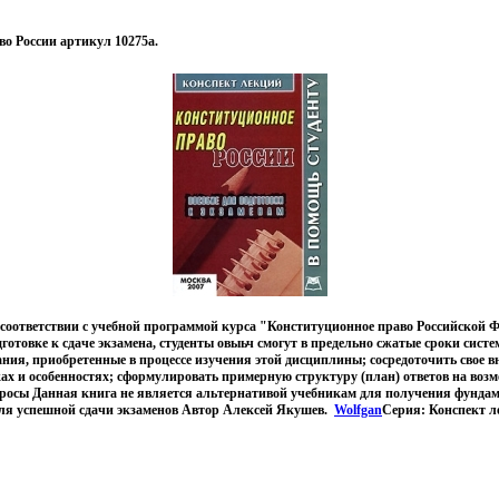
о России артикул 10275a.
 соответствии с учебной программой курса "Конституционное право Российской 
готовке к сдаче экзамена, студенты овыьч смогут в предельно сжатые сроки сист
ния, приобретенные в процессе изучения этой дисциплины; сосредоточить свое 
ах и особенностях; сформулировать примерную структуру (план) ответов на воз
росы Данная книга не является альтернативой учебникам для получения фунда
для успешной сдачи экзаменов Автор Алексей Якушев.
Wolfgan
Серия: Конспект 