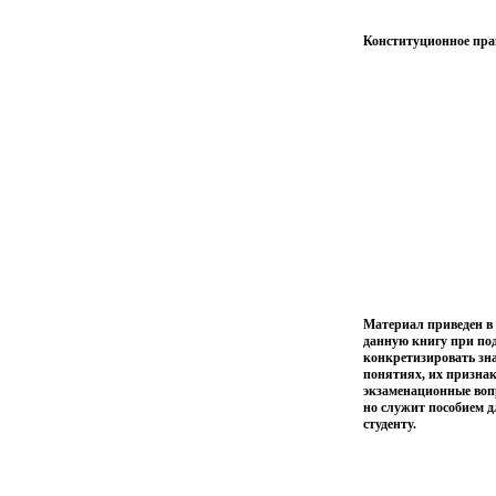
Конституционное прав
Материал приведен в
данную книгу при под
конкретизировать зна
понятиях, их признак
экзаменационные воп
но служит пособием 
студенту.