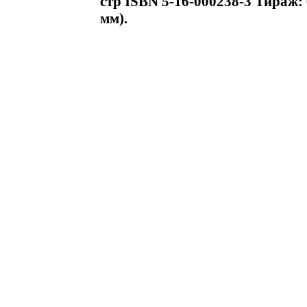
стр ISBN 5-16-000238-3 Тираж: 
мм).