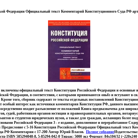
кой Федерации Официальный текст Комментарий Конституционного Суда РФ арт
 включены официальный текст Конституции Российской Федерации и основные н
ской Федерации, в соответствии, с которыми принимаются овьбз и вступают в с
Кроме того, сборник содержит те тексты отдельных постановлений Конституцио
т особый интерес как источники комментария Конституции РФ, данного высшим 
осредственно входит разъяснение ее положений Книга предназначена для широко
, судей, работников органов юстиции и правоохранительных органов, нотариусо
рантов и студентов юридических вузов, а также для граждан, желающих более по
овами Российской Федерации 3 - е издание, дополненное и переработанное Сод
я Предисловие c 5-16 Конституция Российской Федерации Официальный текст К
да РФ Комментарии c 17-200 Автор Юрий Власов.
Полное собрание
Издательства
тр ISBN 585294048-8, 5-85294-042-0 Тираж: 5000 экз Формат: 84x104/32 (~220x240