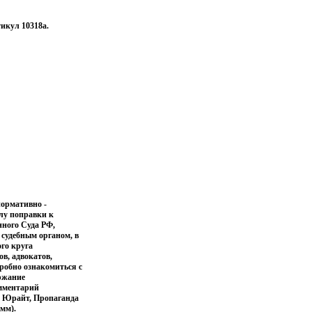
икул 10318a.
ормативно -
илу поправки к
нного Суда РФ,
судебным органом, в
го круга
в, адвокатов,
дробно ознакомиться с
ержание
омментарий
: Юрайт, Пропаганда
 мм).