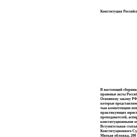
Конституция Российс
В настоящий сборник
правовые акты Россий
Основному закону РФ 
которые представляю
чью компетенцию неп
практикующих юристов
преподавателей, аспи
конституционными осн
Вступительная стать
Конституционного Су
Мягкая обложка, 200 с